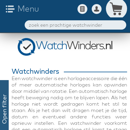
Watchwinders
Een watchwinder is een horlogeaccessoire die één
of meer automatische horloges kan opwinden
door middel van rotatie. Een automatisch horloge
heeft beweging nodig om te blijven lopen. Als het
Open filter
horloge niet wordt gedragen komt het stil te
staan. Als je het dan wilt dragen moet je de tijd,
datum en eventueel andere functies weer
opnieuw instellen. Een watchwinder voorkomt
dat een automatisch horloge stil komt te staan