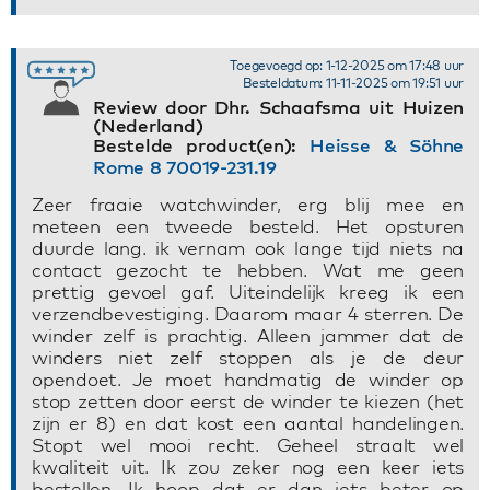
Toegevoegd op: 1-12-2025 om 17:48 uur
Besteldatum: 11-11-2025 om 19:51 uur
Review door Dhr. Schaafsma uit Huizen
(Nederland)
Bestelde product(en):
Heisse & Söhne
Rome 8 70019-231.19
Zeer fraaie watchwinder, erg blij mee en
meteen een tweede besteld. Het opsturen
duurde lang. ik vernam ook lange tijd niets na
contact gezocht te hebben. Wat me geen
prettig gevoel gaf. Uiteindelijk kreeg ik een
verzendbevestiging. Daarom maar 4 sterren. De
winder zelf is prachtig. Alleen jammer dat de
winders niet zelf stoppen als je de deur
opendoet. Je moet handmatig de winder op
stop zetten door eerst de winder te kiezen (het
zijn er 8) en dat kost een aantal handelingen.
Stopt wel mooi recht. Geheel straalt wel
kwaliteit uit. Ik zou zeker nog een keer iets
bestellen. Ik hoop dat er dan iets beter op