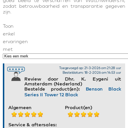
goed beeld te verschaffen van Watchwinders.nl,
zodat betrouwbaarheid en transparantie gegeven
zijn.
Toon
enkel
ervaringen
met
Toegevoegd op: 21-3-2026 om 21:28 uur
Besteldatum: 18-2-2026 om 14:53 uur
Review door Dhr. K. Eygeni uit
Amsterdam (Nederland)
Bestelde product(en):
Benson Black
Series II Tower 12 Black
Algemeen
Product(en)
Service & aftersales: