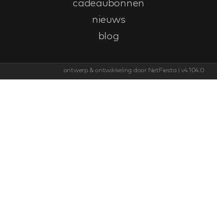
cadeaubonnen
nieuws
blog
ontwerp & ontwikkeling door
NetFiesta
| v4.104.0