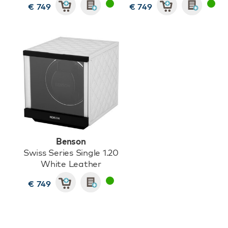
€ 749
€ 749
Benson
Swiss Series Single 1.20
White Leather
€ 749