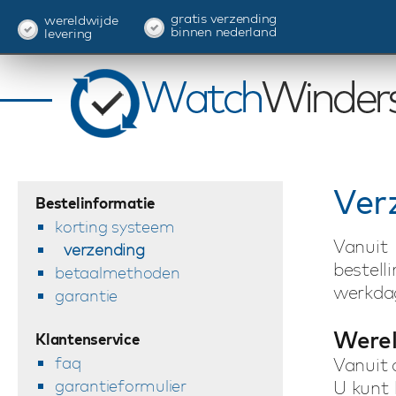
gratis verzending
wereldwijde
binnen nederland
levering
Ver
Bestelinformatie
korting systeem
Vanui
verzending
bestel
betaalmethoden
werkdag
garantie
Werel
Klantenservice
faq
Vanuit 
garantieformulier
U kunt 