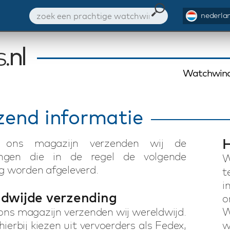
nederlan
Watchwind
zend informatie
H
t ons magazijn verzenden wij de
lingen die in de regel de volgende
W
 worden afgeleverd.
t
i
dwijde verzending
o
ons magazijn verzenden wij wereldwijd.
W
hierbij kiezen uit vervoerders als Fedex,
w