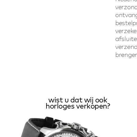
verzon
ontvan
bestel
verzek
afslui
verzen
brengen
wist u dat wij ook
horloges verkopen?