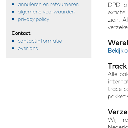
annuleren en retourneren
DPD of
algemene voorwaarden
exacte
privacy policy
zien. 
verzeke
Contact
contactinformatie
Werel
over ons
Bekijk 
Track
Alle pa
interna
trace c
pakket 
Verze
Wij re
Nederl