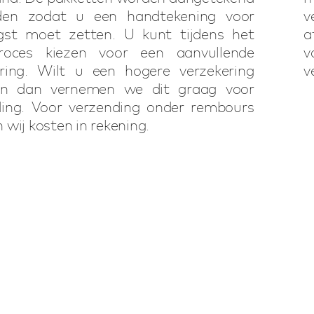
den zodat u een handtekening voor
v
gst moet zetten. U kunt tijdens het
a
proces kiezen voor een aanvullende
v
ering. Wilt u een hogere verzekering
v
ten dan vernemen we dit graag voor
ding. Voor verzending onder rembours
 wij kosten in rekening.