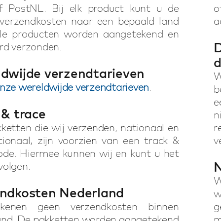
 PostNL. Bij elk product kunt u de
o
 verzendkosten naar een bepaald land
a
Alle producten worden aangetekend en
D
rd verzonden.
d
dwijde verzendtarieven
W
onze wereldwijde verzendtarieven
.
b
e
 & trace
n
kketten die wij verzenden, nationaal en
rest
tionaal, zijn voorzien van een track &
v
ode. Hiermee kunnen wij en kunt u het
N
volgen.
W
ndkosten Nederland
w
kenen geen verzendkosten binnen
g
and. De pakketten worden aangetekend
m