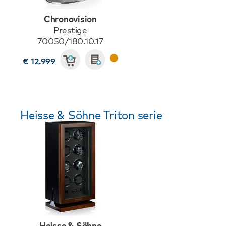
Chronovision
Prestige
70050/180.10.17
€ 12.999
Heisse & Söhne Triton serie
Heisse & Söhne