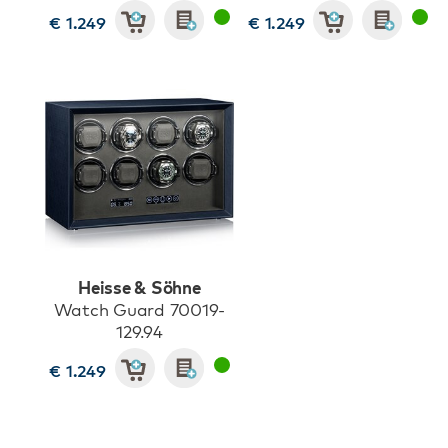
€ 1.249
€ 1.249
Heisse & Söhne
Watch Guard 70019-
129.94
€ 1.249