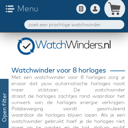
Watchwinder voor 8 horloges
Met een watchwinder voor 8 horloges zorg je
ervoor dat jouw automatische horloges nooit
meer stilstaan. De watchwinder
draait de horloges zachtjes rond waardoor het
Open filter
uurwerk van de horloges energie verkrijgen.
Polsbeweging wordt gesimuleerd
waardoor de horloges blijven lopen. Als je een
watchwinder gebruikt hoef je de horloges niet
meer op te winden en de tijd, datum en/of