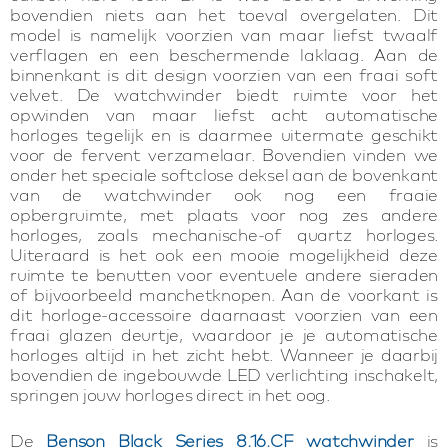
bovendien niets aan het toeval overgelaten. Dit
model is namelijk voorzien van maar liefst twaalf
verflagen en een beschermende laklaag. Aan de
binnenkant is dit design voorzien van een fraai soft
velvet. De watchwinder biedt ruimte voor het
opwinden van maar liefst acht automatische
horloges tegelijk en is daarmee uitermate geschikt
voor de fervent verzamelaar. Bovendien vinden we
onder het speciale softclose deksel aan de bovenkant
van de watchwinder ook nog een fraaie
opbergruimte, met plaats voor nog zes andere
horloges, zoals mechanische-of quartz horloges.
Uiteraard is het ook een mooie mogelijkheid deze
ruimte te benutten voor eventuele andere sieraden
of bijvoorbeeld manchetknopen. Aan de voorkant is
dit horloge-accessoire daarnaast voorzien van een
fraai glazen deurtje, waardoor je je automatische
horloges altijd in het zicht hebt. Wanneer je daarbij
bovendien de ingebouwde LED verlichting inschakelt,
springen jouw horloges direct in het oog.
De
Benson Black Series 8.16.CF watchwinder
is