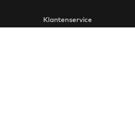
Klantenservice
faq
garantieformulier
annuleren en retourneren
algemene voorwaarden
privacy policy
Contact
contactinformatie
over ons
klantervaringen