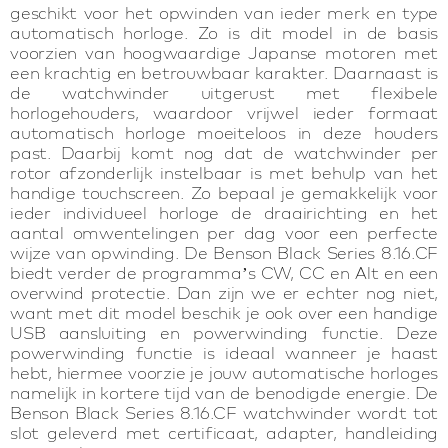
geschikt voor het opwinden van ieder merk en type
automatisch horloge. Zo is dit model in de basis
voorzien van hoogwaardige Japanse motoren met
een krachtig en betrouwbaar karakter. Daarnaast is
de watchwinder uitgerust met flexibele
horlogehouders, waardoor vrijwel ieder formaat
automatisch horloge moeiteloos in deze houders
past. Daarbij komt nog dat de watchwinder per
rotor afzonderlijk instelbaar is met behulp van het
handige touchscreen. Zo bepaal je gemakkelijk voor
ieder individueel horloge de draairichting en het
aantal omwentelingen per dag voor een perfecte
wijze van opwinding. De Benson Black Series 8.16.CF
biedt verder de programma’s CW, CC en Alt en een
overwind protectie. Dan zijn we er echter nog niet,
want met dit model beschik je ook over een handige
USB aansluiting en powerwinding functie. Deze
powerwinding functie is ideaal wanneer je haast
hebt, hiermee voorzie je jouw automatische horloges
namelijk in kortere tijd van de benodigde energie. De
Benson Black Series 8.16.CF watchwinder wordt tot
slot geleverd met certificaat, adapter, handleiding