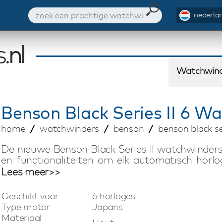
nederlan
Watchwind
Benson
Black Series II 6 Wa
home
watchwinders
benson
benson black ser
De nieuwe Benson Black Series II watchwinders
en functionaliteiten om elk automatisch horlo
professioneel van energie te voorzien. De Benso
Lees meer>>
met de hand vervaardigd en hebben een pracht
Series II 6 Walnut watchwinder, is geschikt vo
Geschikt voor
6 horloges
biedt opbergruimte voor 5 andere horloges. D
Type motor
Japans
kies je de draairichting en het aantal omwente
Materiaal