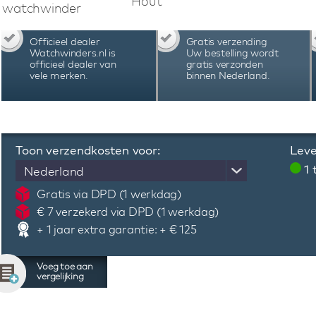
Hout
II 6 Walnut watchwinder is voorzien van hoog
watchwinder
start/stop systeem wanneer je de deur opent, 
De motoren starten en stoppen keurig in 
Officieel dealer
Gratis verzending
hoogwaardige techniek en uitgebreide functie
Watchwinders.nl is
Uw bestelling wordt
watchwinder de beste keuze voor het opwinden 
officieel dealer van
gratis verzonden
vele merken.
binnen Nederland.
voor een compleet beeld van deze fraaie watchw
Toon verzendkosten voor:
Leve
1
Nederland
Gratis via DPD (1 werkdag)
€ 7 verzekerd via DPD (1 werkdag)
+ 1 jaar extra garantie: + € 125
Voeg toe aan
vergelijking