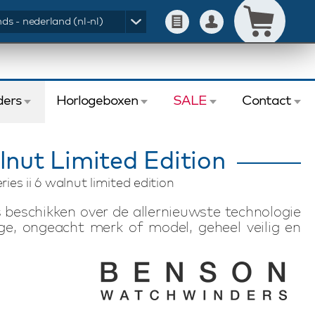
ds - nederland (nl-nl)
ers
Horlogeboxen
SALE
Contact
lnut Limited Edition
ies ii 6 walnut limited edition
 beschikken over de allernieuwste technologie
ge, ongeacht merk of model, geheel veilig en
n Black Series II watchwinders worden volledig
ige uitstraling. Dit model, de Benson Black
or het opwinden van 6 automatische horloges en
oor middel van bediening van het touchscreen
lingen per dag (TPD). Deze Benson Black Series