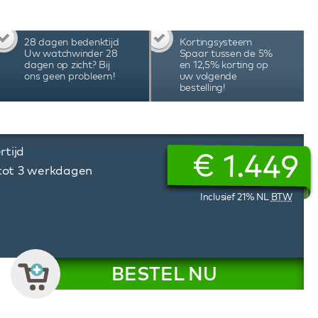
waardige Japanse motoren, afstandsbediening,
multi color LED verlichting en power winding.
12-uur positie. De unieke combinatie van
28 dagen bedenktijd
Kortingsysteem
s maken deze Benson Black Series II 6 Walnut
Uw watchwinder 28
Spaar tussen de 5%
van 6 automatische horloges. Bekijk de video
dagen op zicht? Bij
en 12,5% korting op
ons geen probleem!
uw volgende
inder.
bestelling!
rtijd
€
1.449
 tot 3 werkdagen
Inclusief 21% NL
BTW
BESTEL NU