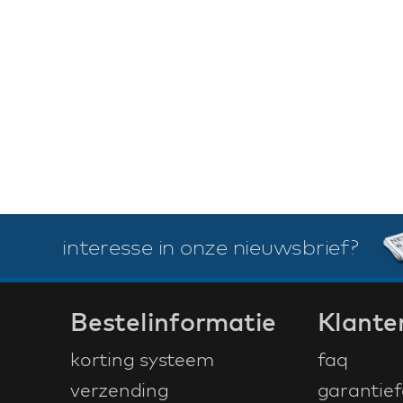
interesse in onze nieuwsbrief?
Bestelinformatie
Klante
korting systeem
faq
verzending
garantief