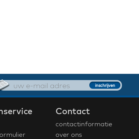
nservice
Contact
contactinformatie
ormulier
over ons