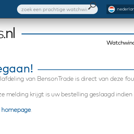
nederlan
Watchwind
gegaan!
afdeling van BensonTrade is direct van deze fou
ze melding krijgt is uw bestelling geslaagd indie
e
homepage
.