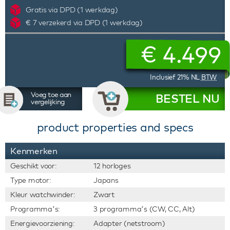
Gratis via DPD (1 werkdag)
€ 7 verzekerd via DPD (1 werkdag)
€
4.499
Inclusief 21% NL
BTW
Voeg toe aan
BESTEL NU
vergelijking
product properties and specs
Kenmerken
Geschikt voor:
12 horloges
Type motor:
Japans
Kleur watchwinder:
Zwart
Programma’s:
3 programma’s (CW, CC, Alt)
Energievoorziening:
Adapter (netstroom)