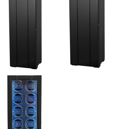
LED verlichting en power winding. De motoren
starten en stoppen keurig in 12-uur positie. De
combinatie van hoogwaardige techniek en
uitgebreide functies maken deze Benson Black
Series II Tower 12 Black watchwinder de beste
keuze voor het opwinden van jouw automatische
horloges. Bekijk de video voor een compleet beeld
van deze horlogeaccessoire.