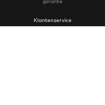
garantie
Klantenservice
faq
garantieformulier
annuleren en retourneren
algemene voorwaarden
privacy policy
Contact
contactinformatie
over ons