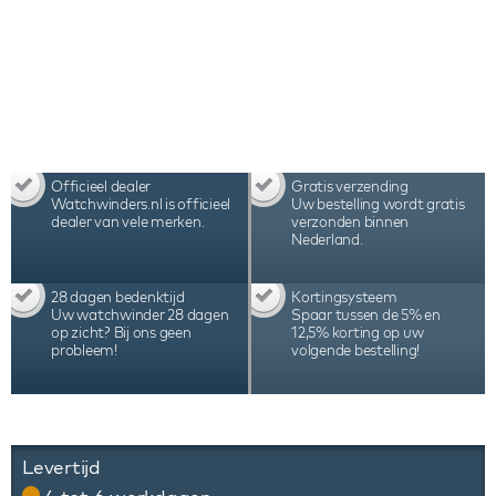
Officieel dealer
Gratis verzending
Watchwinders.nl is officieel
Uw bestelling wordt gratis
dealer van vele merken.
verzonden binnen
Nederland.
28 dagen bedenktijd
Kortingsysteem
Uw watchwinder 28 dagen
Spaar tussen de 5% en
op zicht? Bij ons geen
12,5% korting op uw
probleem!
volgende bestelling!
Levertijd