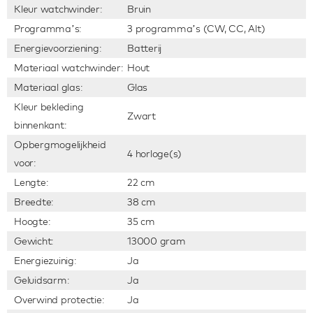
Kleur watchwinder:
Bruin
Programma’s:
3 programma’s (CW, CC, Alt)
Energievoorziening:
Batterij
Materiaal watchwinder:
Hout
Materiaal glas:
Glas
Kleur bekleding
Zwart
binnenkant:
Opbergmogelijkheid
4 horloge(s)
voor:
Lengte:
22 cm
Breedte:
38 cm
Hoogte:
35 cm
Gewicht:
13000 gram
Energiezuinig:
Ja
Geluidsarm:
Ja
Overwind protectie:
Ja