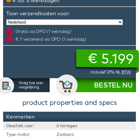
4 tot 6 werkdagen
Toon verzendkosten voor:
Gratis via DPD (1 werkdag)
€ 7 verzekerd via DPD (1 werkdag)
€
5.199
Inclusief 21% NL
BTW
Voeg toe aan
BESTEL NU
vergelijking
product properties and specs
Kenmerken
Geschikt voor:
6 horloges
Type motor:
Zwitsers