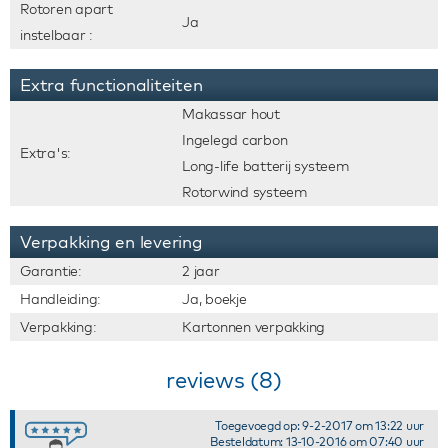
Rotoren apart
Ja
instelbaar :
Extra functionaliteiten
Makassar hout
Ingelegd carbon
Extra's:
Long-life batterij systeem
Rotorwind systeem
Verpakking en levering
Garantie:
2 jaar
Handleiding:
Ja, boekje
Verpakking:
Kartonnen verpakking
reviews (8)
Toegevoegd op: 9-2-2017 om 13:22 uur
Besteldatum: 13-10-2016 om 07:40 uur