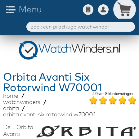
Orbita
Avanti Six
Rotorwind W70001
5.0
van
8
klantervaringen
home
watchwinders
orbita
orbita avanti six rotorwind w70001
De Orbita
Avanti