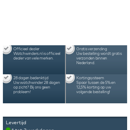
Officieel dealer
Gratis verzending
Watchwinders.nl is officieel
Uw bestelling wordt gratis
dealer van vele merken.
verzonden binnen
Nederland.
28 dagen bedenktijd
Kortingsysteem
Uw watchwinder 28 dagen
Spaar tussen de 5% en
op zicht? Bij ons geen
12,5% korting op uw
probleem!
volgende bestelling!
Levertijd