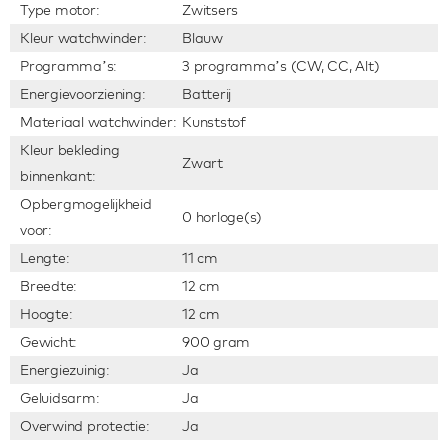
Type motor:
Zwitsers
Kleur watchwinder:
Blauw
Programma’s:
3 programma’s (CW, CC, Alt)
Energievoorziening:
Batterij
Materiaal watchwinder:
Kunststof
Kleur bekleding
Zwart
binnenkant:
Opbergmogelijkheid
0 horloge(s)
voor:
Lengte:
11 cm
Breedte:
12 cm
Hoogte:
12 cm
Gewicht:
900 gram
Energiezuinig:
Ja
Geluidsarm:
Ja
Overwind protectie:
Ja