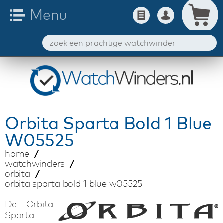
Orbita
Sparta Bold 1 Blue
W05525
home
watchwinders
orbita
orbita sparta bold 1 blue w05525
De Orbita
Sparta