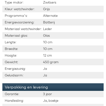
Type motor:
Zwitsers
Kleur watchwinder:
Grijs
Programma’s:
Alternate
Energievoorziening:
Batterij
Materiaal watchwinder:
Leder
Materiaal glas:
Glas
Lengte:
10 cm
Breedte:
10 cm
Hoogte:
12 cm
Gewicht:
450 gram
Energiezuinig:
Ja
Geluidsarm:
Ja
Verpakking en levering
Garantie:
3 jaar
Handleiding:
Ja, boekje