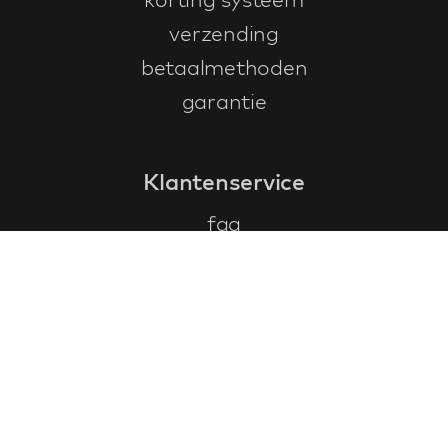
verzending
betaalmethoden
garantie
Klantenservice
faq
garantieformulier
annuleren en retourneren
algemene voorwaarden
privacy policy
Contact