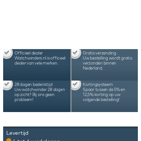
Officieel dealer
Gratis verzending
Watchwinders.nl is officieel
Uw bestelling wordt gratis
dealer van vele merken.
verzonden binnen
Nederland.
28 dagen bedenktijd
Kortingsysteem
Uw watchwinder 28 dagen
Spaar tussen de 5% en
op zicht? Bij ons geen
12,5% korting op uw
probleem!
volgende bestelling!
Levertijd