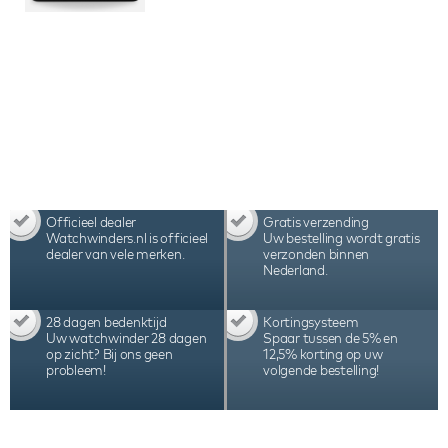
Officieel dealer
Gratis verzending
Watchwinders.nl is officieel
Uw bestelling wordt gratis
dealer van vele merken.
verzonden binnen
Nederland.
28 dagen bedenktijd
Kortingsysteem
Uw watchwinder 28 dagen
Spaar tussen de 5% en
op zicht? Bij ons geen
12,5% korting op uw
probleem!
volgende bestelling!