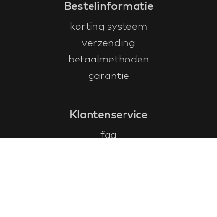
Bestelinformatie
korting systeem
verzending
betaalmethoden
garantie
Klantenservice
faq
garantieformulier
annuleren en retourneren
algemene voorwaarden
privacy policy