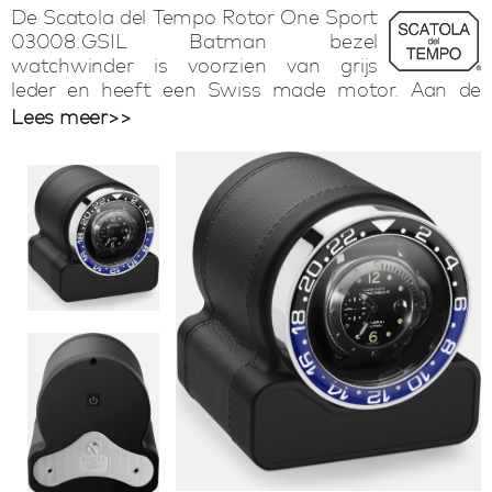
De Scatola del Tempo Rotor One Sport
03008.GSIL Batman bezel
watchwinder is voorzien van grijs
leder en heeft een Swiss made motor. Aan de
buitenkant heeft de watchwinder een softtouch
Lees meer>>
afwerking die zeer prettig aanvoelt. Het deksel
beschermt elk automatisch horloge. De Zwitserse
micromotor draait elke dag 1600 omwentelingen
in beide richtingen en is uiterst stil in gebruik. Elke
Scatola del Tempo watchwinder stopt altijd op 12-
uur positie. De watchwinder functioneert
ongeveer 3 jaar op een set batterijen dankzij het
lage verbruik. Hierdoor is de Scatola del Tempo
watchwinder niet alleen erg eenvoudig in gebruik
maar ook zeer functioneel. Deze watchwinder is
een lust voor het oog door het pure Italiaanse
vakmanschap, de mooie materialen en Zwitserse
techniek.