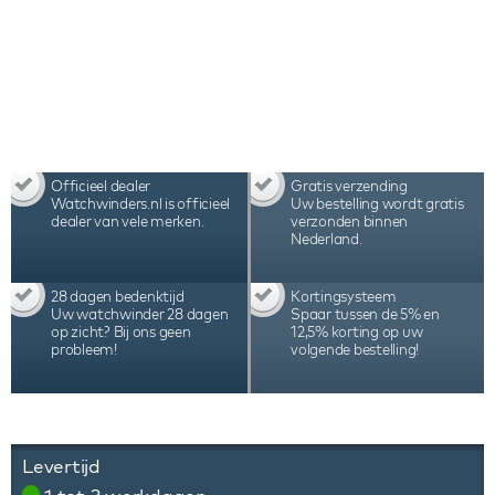
Officieel dealer
Gratis verzending
Watchwinders.nl is officieel
Uw bestelling wordt gratis
dealer van vele merken.
verzonden binnen
Nederland.
28 dagen bedenktijd
Kortingsysteem
Uw watchwinder 28 dagen
Spaar tussen de 5% en
op zicht? Bij ons geen
12,5% korting op uw
probleem!
volgende bestelling!
Levertijd